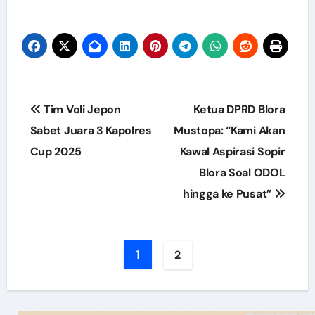
Post
Tim Voli Jepon
Ketua DPRD Blora
navigation
Sabet Juara 3 Kapolres
Mustopa: “Kami Akan
Cup 2025
Kawal Aspirasi Sopir
Blora Soal ODOL
hingga ke Pusat”
1
2