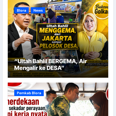
Blora
News
“Ultah Bahlil BERGEMA, Air
Mengalir ke DESA”
Pemkab Blora