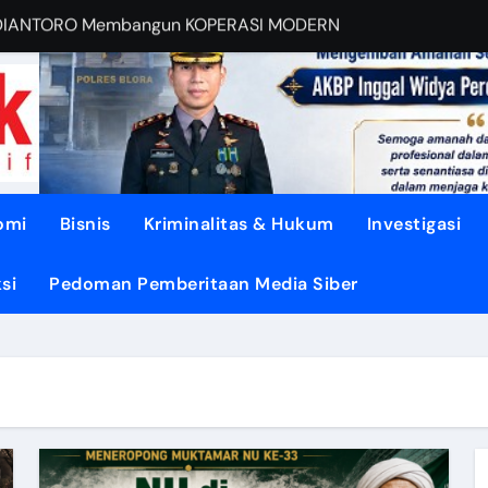
EBUT RUANG Publik
sa di TUNJUNGAN ke Provinsi
asi dari Oligarki
 Didesak TEGASKAN BATAS
litik ‘PERI AIR’
omi
Bisnis
Kriminalitas & Hukum
Investigasi
dengan DISIPLIN dan NURANI
si
Pedoman Pemberitaan Media Siber
ENGUATKAN Demokrasi Daerah
YEHATKAN Hunian Blora
OHONGI Kepala Daerah?