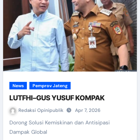
News
Pemprov Jateng
LUTFHI–GUS YUSUF KOMPAK
Redaksi Opinipublik
Apr 7, 2026
Dorong Solusi Kemiskinan dan Antisipasi
Dampak Global