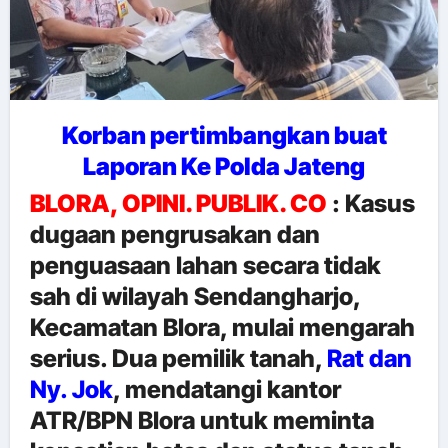
Korban pertimbangkan buat
Laporan Ke Polda Jateng
BLORA, OPINI. PUBLIK. CO
: Kasus
dugaan pengrusakan dan
penguasaan lahan secara tidak
sah di wilayah Sendangharjo,
Kecamatan Blora, mulai mengarah
serius. Dua pemilik tanah,
Rat dan
Ny. Jok
, mendatangi kantor
ATR/BPN Blora untuk meminta