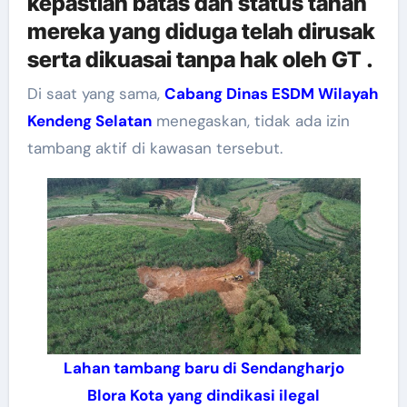
kepastian batas dan status tanah
mereka yang diduga telah dirusak
serta dikuasai tanpa hak oleh GT .
Di saat yang sama,
Cabang Dinas ESDM Wilayah
Kendeng Selatan
menegaskan, tidak ada izin
tambang aktif di kawasan tersebut.
Lahan tambang baru di Sendangharjo
Blora Kota yang dindikasi ilegal