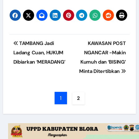
Post
TAMBANG Jadi
KAWASAN POST
navigation
Ladang Cuan, HUKUM
NGANCAR -Makin
Dibiarkan ‘MERADANG’
Kumuh dan ‘BISING’
Minta Ditertibkan
1
2