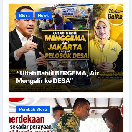
Blora
News
“Ultah Bahlil BERGEMA, Air
Mengalir ke DESA”
Pemkab Blora