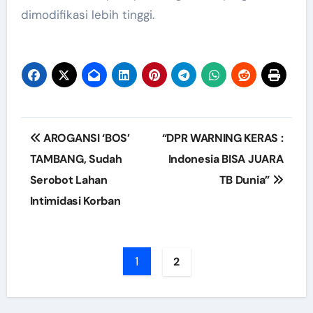
dimodifikasi lebih tinggi.
Post
AROGANSI ‘BOS’
“DPR WARNING KERAS :
navigation
TAMBANG, Sudah
Indonesia BISA JUARA
Serobot Lahan
TB Dunia”
Intimidasi Korban
1
2