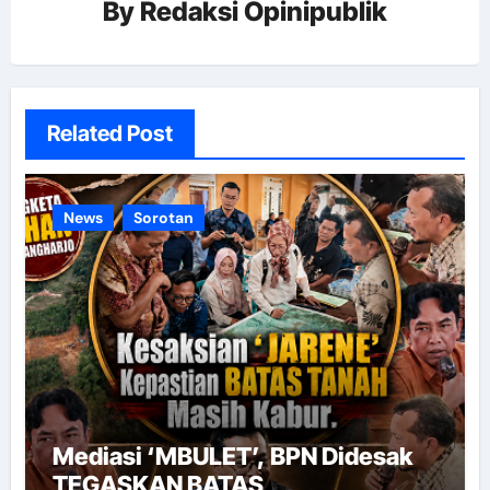
By
Redaksi Opinipublik
Related Post
News
Sorotan
Mediasi ‘MBULET’, BPN Didesak
TEGASKAN BATAS