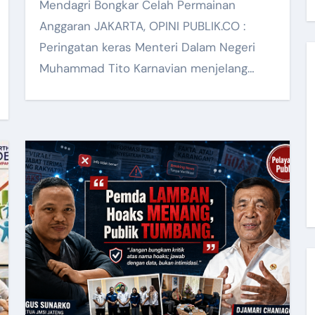
Mendagri Bongkar Celah Permainan
Anggaran JAKARTA, OPINI PUBLIK.CO :
Peringatan keras Menteri Dalam Negeri
Muhammad Tito Karnavian menjelang…