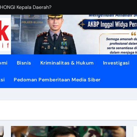
BUDIANTORO Membangun KOPERASI MODERN
EBUT RUANG Publik
sa di TUNJUNGAN ke Provinsi
asi dari Oligarki
 Didesak TEGASKAN BATAS
omi
Bisnis
Kriminalitas & Hukum
Investigasi
litik ‘PERI AIR’
si
Pedoman Pemberitaan Media Siber
dengan DISIPLIN dan NURANI
ENGUATKAN Demokrasi Daerah
pon, Gotong Royong Menjadi Energi Perubahan