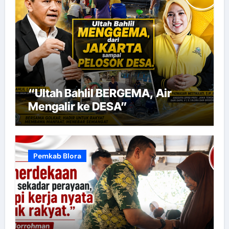
“Ultah Bahlil BERGEMA, Air
Mengalir ke DESA”
Pemkab Blora