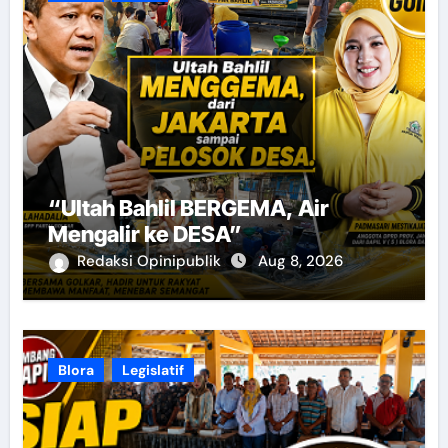
“Ultah Bahlil BERGEMA, Air
Mengalir ke DESA”
Redaksi Opinipublik
Aug 8, 2026
Blora
Legislatif