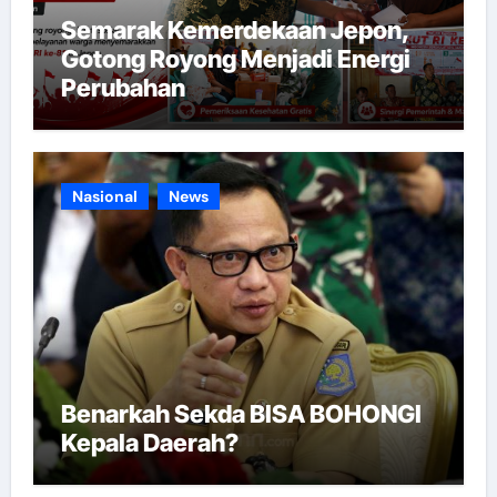
Semarak Kemerdekaan Jepon,
Gotong Royong Menjadi Energi
Perubahan
Nasional
News
Benarkah Sekda BISA BOHONGI
Kepala Daerah?