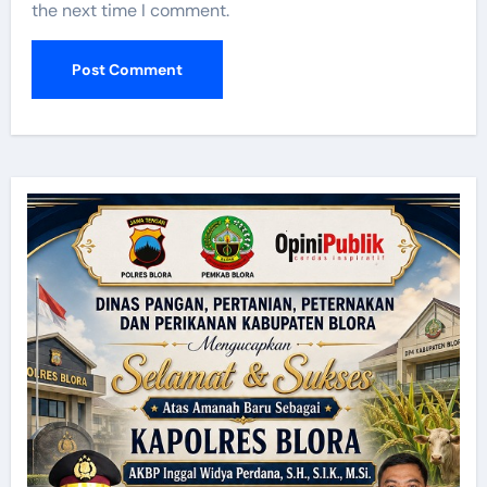
the next time I comment.