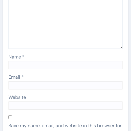
Name
*
Email
*
Website
Save my name, email, and website in this browser for