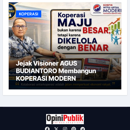
KOPERASI
Jejak Visioner AGUS
BUDIANTORO Membangun
KOPERASI MODERN