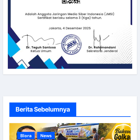
Berita Sebelumnya
Blora
News