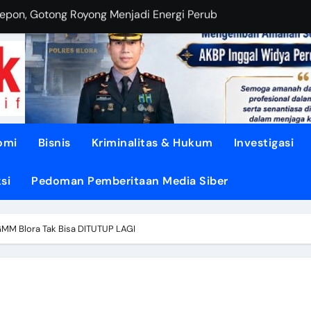
OHONGI Kepala Daerah?
BUDIANTORO Membangun KOPERASI MODERN
EBUT RUANG Publik
sa di TUNJUNGAN ke Provinsi
asi dari Oligarki
omi
Bisnis
Kriminalitas & Hukum
Investigasi
 Didesak TEGASKAN BATAS
si
Pedoman Pemberitaan Media Siber
litik ‘PERI AIR’
dengan DISIPLIN dan NURANI
GMM Blora Tak Bisa DITUTUP LAGI
Air Mengalir ke DESA”