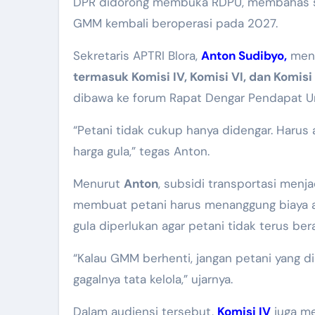
DPR didorong membuka RDPU, membahas subsidi transportasi, subsidi harga gula, hingga memastikan
GMM kembali beroperasi pada 2027.
Sekretaris APTRI Blora,
Anton Sudibyo,
meng
termasuk Komisi IV, Komisi VI, dan Komisi 
dibawa ke forum Rapat Dengar Pendapat 
“Petani tidak cukup hanya didengar. Harus 
harga gula,” tegas Anton.
Menurut
Anton
, subsidi transportasi men
membuat petani harus menanggung biaya an
gula diperlukan agar petani tidak terus ber
“Kalau GMM berhenti, jangan petani yang d
gagalnya tata kelola,” ujarnya.
Dalam audiensi tersebut,
Komisi IV
juga m