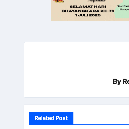
By
R
Related Post