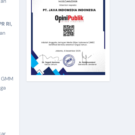
R RI,
kan
al GMM
rga
kar