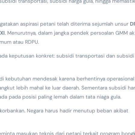
atakan aspirasi petani telah diterima sejumlah unsur
DP
XI
. Menurutnya, dalam jangka pendek persoalan GMM a
Umum atau RDPU.
ada keputusan konkret: subsidi transportasi dan subsidi
jadi kebutuhan mendesak karena berhentinya operasion
gkut lebih mahal ke luar daerah. Sementara subsidi ha
ada pada posisi paling lemah dalam tata niaga gula.
ikorbankan. Negara harus hadir menutup beban akibat
eminta masukan teknis dari petani terkait program bong