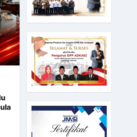
du
ula