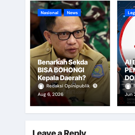
Nasional
News
Leg
Benarkah Sekda
AI
BISA BOHONGI
PE
Kepala Daerah?
DO
Redaksi Opinipublik
Aug 6, 2026
Jun 
Leave a Reply