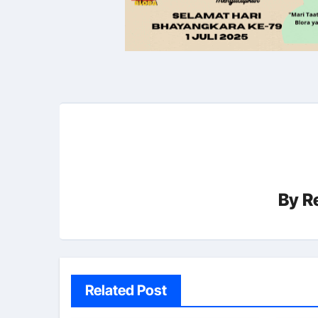
By
R
Related Post