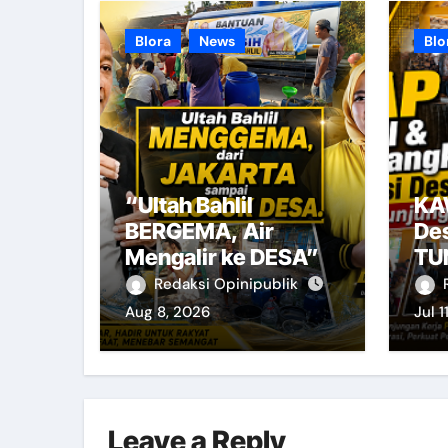
Blora
News
Blo
“Ultah Bahlil
KA
BERGEMA, Air
De
Mengalir ke DESA”
TU
Pro
Redaksi Opinipublik
Aug 8, 2026
Jul 1
Leave a Reply