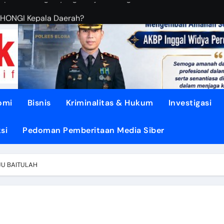
OHONGI Kepala Daerah?
BUDIANTORO Membangun KOPERASI MODERN
EBUT RUANG Publik
sa di TUNJUNGAN ke Provinsi
asi dari Oligarki
omi
Bisnis
Kriminalitas & Hukum
Investigasi
 Didesak TEGASKAN BATAS
si
Pedoman Pemberitaan Media Siber
litik ‘PERI AIR’
dengan DISIPLIN dan NURANI
JU BAITULAH
Air Mengalir ke DESA”