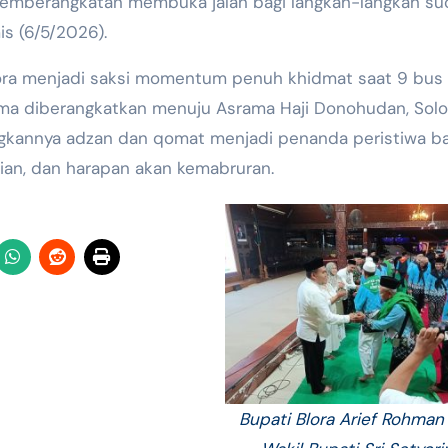
emberangkatan membuka jalan bagi langkah-langkah su
s (6/5/2026).
ra menjadi saksi momentum penuh khidmat saat 9 bus 
ama diberangkatkan menuju Asrama Haji Donohudan, Solo
gkannya adzan dan qomat menjadi penanda peristiwa ba
an, dan harapan akan kemabruran.
Bupati Blora Arief Rohman