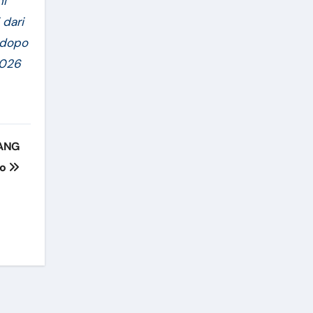
ni
 dari
ndopo
2026
BANG
jo