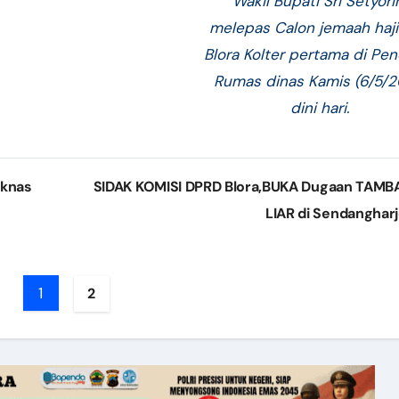
Wakil Bupati Sri Setyori
melepas Calon jemaah haji
Blora Kolter pertama di Pe
Rumas dinas Kamis (6/5/
dini hari.
iknas
SIDAK KOMISI DPRD Blora,BUKA Dugaan TAM
LIAR di Sendanghar
1
2