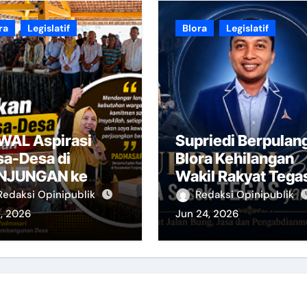
ra
Legislatif
Blora
Legislatif
WAL Aspirasi
Supriedi Berpulan
sa-Desa di
Blora Kehilangan
NJUNGAN ke
Wakil Rakyat Tega
vinsi
dan Merakyat
Redaksi Opinipublik
Redaksi Opinipublik
1, 2026
Jun 24, 2026