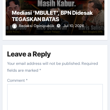
Mediasi ‘MBULET’, BPN Didesak
TEGASKAN BATAS
Redaksi Opinipublik
Jul 10, 2026
Leave a Reply
Your email address will not be published.
Required
fields are marked
*
Comment
*