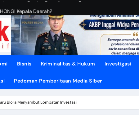
OHONGI Kepala Daerah?
BUDIANTORO Membangun KOPERASI MODERN
EBUT RUANG Publik
sa di TUNJUNGAN ke Provinsi
asi dari Oligarki
omi
Bisnis
Kriminalitas & Hukum
Investigasi
 Didesak TEGASKAN BATAS
si
Pedoman Pemberitaan Media Siber
litik ‘PERI AIR’
dengan DISIPLIN dan NURANI
Baru Blora Menyambut Lompatan Investasi
Air Mengalir ke DESA”