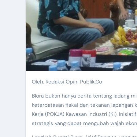
Oleh: Redaksi Opini Publik.Co
Blora bukan hanya cerita tentang ladang mig
keterbatasan fiskal dan tekanan lapangan
Kerja (POKJA) Kawasan Industri (KI). Inisia
strategis yang dapat mengubah wajah ekon