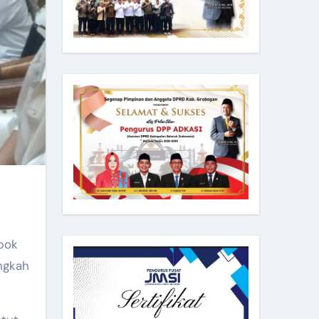
pok
angkah