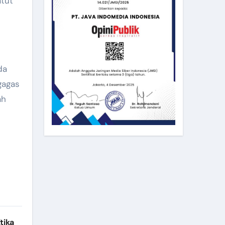
atut
da
gagas
ah
tika