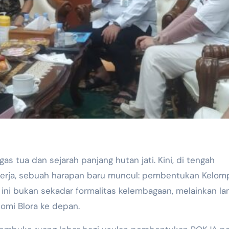
as tua dan sejarah panjang hutan jati. Kini, di tengah
 kerja, sebuah harapan baru muncul: pembentukan Kelom
tif ini bukan sekadar formalitas kelembagaan, melainkan l
omi Blora ke depan.