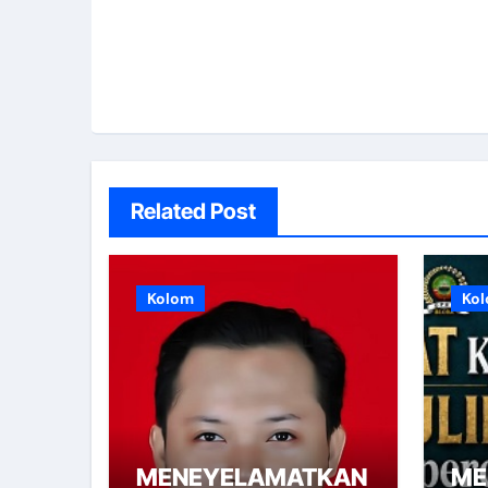
Related Post
Kolom
Ko
MENEYELAMATKAN
ME