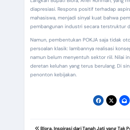
Langkah Bupati Blora, Arief Rohman, yang
diapresiasi. Respons positif terhadap aspi
mahasiswa, menjadi sinyal kuat bahwa pe
pembangunan industri secara terstruktur da
Namun, pembentukan POKJA saja tidak oto
persoalan klasik: lambannya realisasi kons
namun belum menyentuh sektor riil. Nilai i
deretan keluhan yang terus berulang. Di s
penonton kebijakan.
Post
Blora, Inspirasi dari Tanah Jati yang Tak 