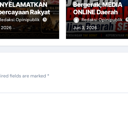
NYELAMATKAN
Bergerak,MEDIA
percayaan Rakyat
ONLINE Daerah
Sedang ‘MRIANG’
Redaksi Opinipublik
Redaksi Opinipublik
, 2026
Jun 3, 2026
ired fields are marked
*