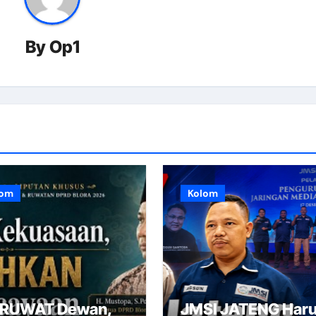
By
Op1
lom
Kolom
RUWAT Dewan,
JMSI JATENG Har