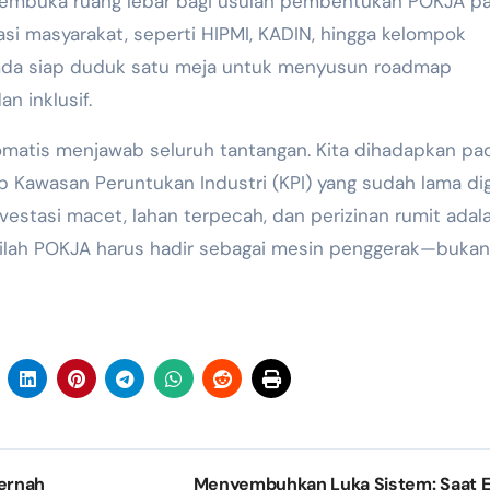
 membuka ruang lebar bagi usulan pembentukan POKJA p
rasi masyarakat, seperti HIPMI, KADIN, hingga kelompok
mda siap duduk satu meja untuk menyusun roadmap
n inklusif.
matis menjawab seluruh tantangan. Kita dihadapkan pa
ep Kawasan Peruntukan Industri (KPI) yang sudah lama di
nvestasi macet, lahan terpecah, dan perizinan rumit adal
inilah POKJA harus hadir sebagai mesin penggerak—bukan
Pernah
Menyembuhkan Luka Sistem: Saat E