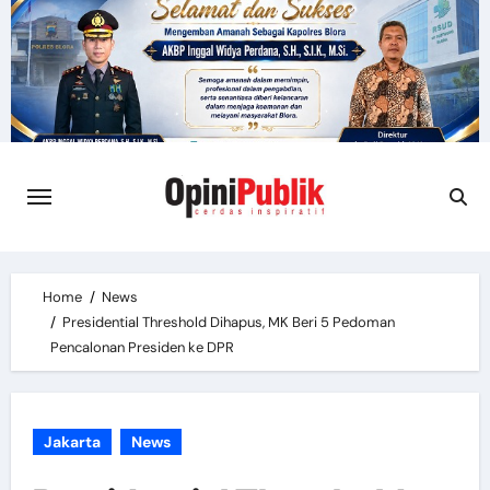
Skip
to
content
Home
News
Presidential Threshold Dihapus, MK Beri 5 Pedoman
Pencalonan Presiden ke DPR
Jakarta
News