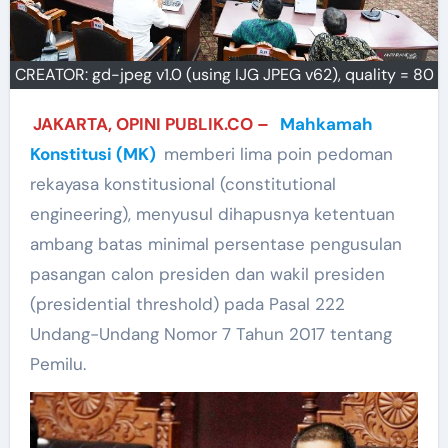
CREATOR: gd-jpeg v1.0 (using IJG JPEG v62), quality = 80
JAKARTA, OPINI PUBLIK.CO –
Mahkamah
Konstitusi (MK)
memberi lima poin pedoman
rekayasa konstitusional (constitutional
engineering), menyusul dihapusnya ketentuan
ambang batas minimal persentase pengusulan
pasangan calon presiden dan wakil presiden
(presidential threshold) pada Pasal 222
Undang-Undang Nomor 7 Tahun 2017 tentang
Pemilu.