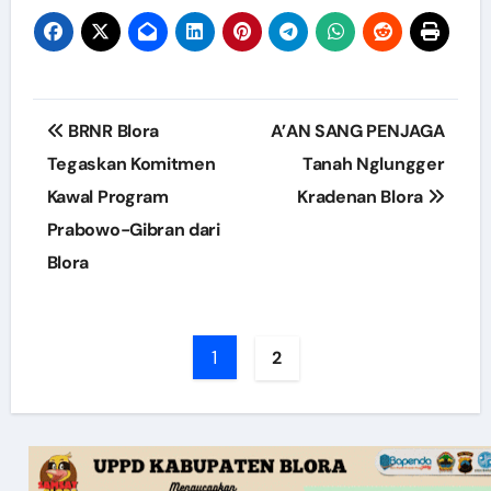
Post
BRNR Blora
A’AN SANG PENJAGA
navigation
Tegaskan Komitmen
Tanah Nglungger
Kawal Program
Kradenan Blora
Prabowo-Gibran dari
Blora
1
2