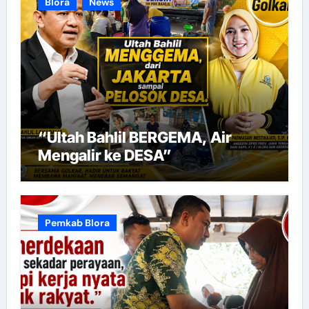
Blora
News
“Ultah Bahlil BERGEMA, Air
Mengalir ke DESA”
Pemkab Blora