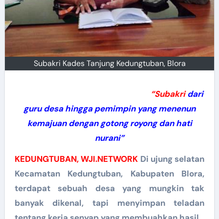
Subakri Kades Tanjung Kedungtuban, Blora
“Subakri
dari
guru desa hingga pemimpin yang menenun
kemajuan dengan gotong royong dan hati
nurani”
KEDUNGTUBAN, WJI.NETWORK
Di ujung selatan
Kecamatan Kedungtuban, Kabupaten Blora,
terdapat sebuah desa yang mungkin tak
banyak dikenal, tapi menyimpan teladan
tentang kerja senyap yang membuahkan hasil.