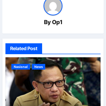
By
Op1
Related Post
Nasional
News