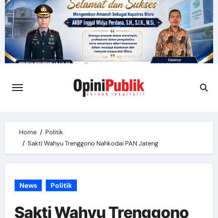
Skip
to
content
Home
Politik
Sakti Wahyu Trenggono Nahkodai PAN Jateng
News
Politik
Sakti Wahyu Trenggono