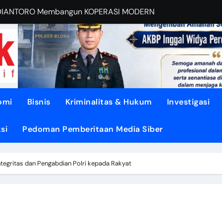
EBUT RUANG Publik
sa di TUNJUNGAN ke Provinsi
asi dari Oligarki
 Didesak TEGASKAN BATAS
litik ‘PERI AIR’
omi
Bisnis
Kriminalitas & Hukum
Investigasi
dengan DISIPLIN dan NURANI
si
Pedoman Pemberitaan Media Siber
ENGUATKAN Demokrasi Daerah
YEHATKAN Hunian Blora
Integritas dan Pengabdian Polri kepada Rakyat
OHONGI Kepala Daerah?