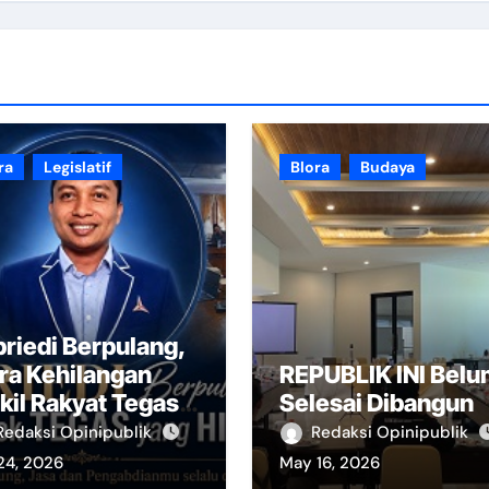
ra
Legislatif
Blora
Budaya
riedi Berpulang,
ra Kehilangan
REPUBLIK INI Bel
il Rakyat Tegas
Selesai Dibangun
n Merakyat
Redaksi Opinipublik
Redaksi Opinipublik
24, 2026
May 16, 2026