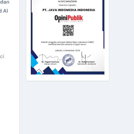
 dan
d Al
ci