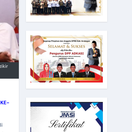
ikir
 KE-
li