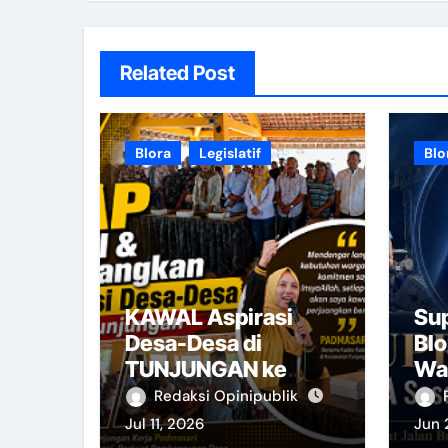
Related Post
Blora
Legislatif
Blo
KAWAL Aspirasi
Sup
Desa-Desa di
Blo
TUNJUNGAN ke
Wak
Provinsi
da
Redaksi Opinipublik
Jul 11, 2026
Jun 