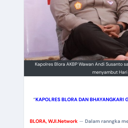
Kapolres Blora AKBP Wawan Andi Susanto saa
menyambut Hari 
“
KAPOLRES BLORA DAN BHAYANGKARI G
BLORA, WJI.Network
—
Dalam ranngka men