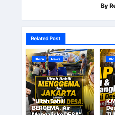
By
R
Related Post
Blora
News
Blo
“Ultah Bahlil
KA
BERGEMA, Air
De
Mengalir ke DESA”
TU