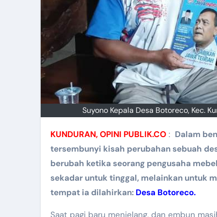
Suyono Kepala Desa Botoreco, Kec. K
KUNDURAN, OPINI PUBLIK.CO
:
Dalam ben
tersembunyi kisah perubahan sebuah des
berubah ketika seorang pengusaha meb
sekadar untuk tinggal, melainkan untuk 
tempat ia dilahirkan:
Desa Botoreco.
Saat pagi baru menjelang, dan embun masi