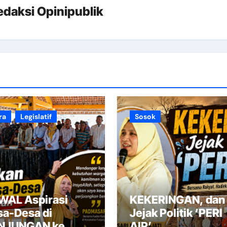
edaksi Opinipublik
ra
Legislatif
Sosok
WAL Aspirasi
KEKERINGAN, dan
sa-Desa di
Jejak Politik ‘PERI
NJUNGAN ke
AIR’