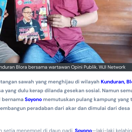
unduran Blora bersama wartawan Opini Publik. WJI Network
tangan sawah yang menghijau di wilayah
Kunduran, Bl
a yang dulu kerap dilanda gesekan sosial. Namun sem
el bernama
Soyono
memutuskan pulang kampung yang t
membangun peradaban dari akar dan dimulai dari desa
h setia menempel di daun padi,
Soyono
—laki-laki kelahi