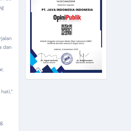
ng
jalan
a dan
r,
hati,”
g,