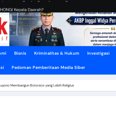
OHONGI Kepala Daerah?
BUDIANTORO Membangun KOPERASI MODERN
EBUT RUANG Publik
sa di TUNJUNGAN ke Provinsi
asi dari Oligarki
omi
Bisnis
Kriminalitas & Hukum
Investigasi
 Didesak TEGASKAN BATAS
si
Pedoman Pemberitaan Media Siber
litik ‘PERI AIR’
dengan DISIPLIN dan NURANI
Suyono Membangun Botoreco yang Lebih Religius
Air Mengalir ke DESA”