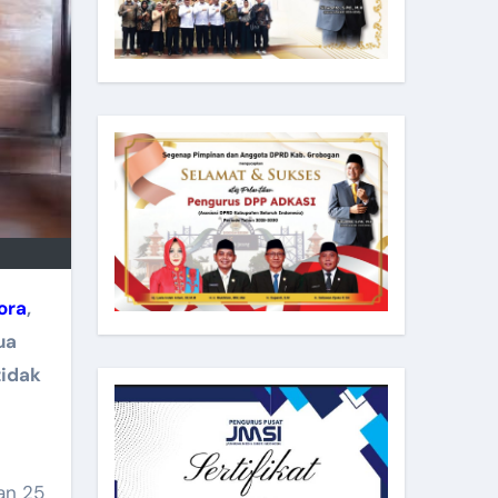
ora
,
ua
idak
ran 25