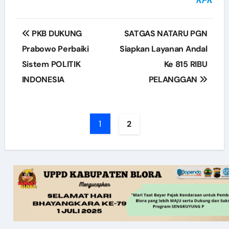
Post
PKB DUKUNG
SATGAS NATARU PGN
navigation
Prabowo Perbaiki
Siapkan Layanan Andal
Sistem POLITIK
Ke 815 RIBU
INDONESIA
PELANGGAN
1
2