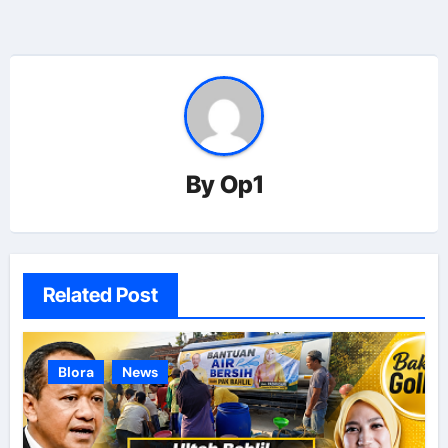
By
Op1
Related Post
Blora
News