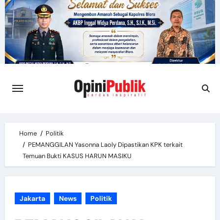
Skip
to
content
Home
Politik
PEMANGGILAN Yasonna Laoly Dipastikan KPK terkait
Temuan Bukti KASUS HARUN MASIKU
Jakarta
News
Politik