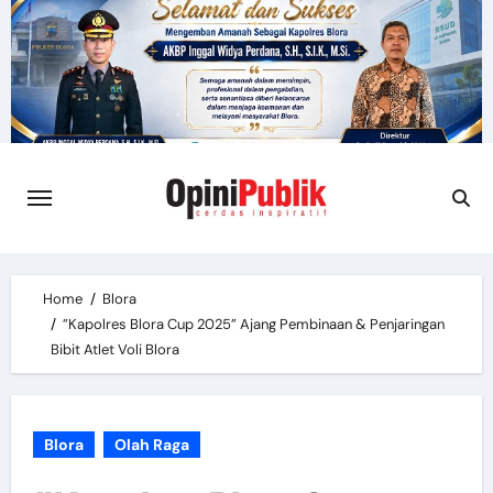
Skip
to
content
Home
Blora
”Kapolres Blora Cup 2025” Ajang Pembinaan & Penjaringan
Bibit Atlet Voli Blora
Blora
Olah Raga