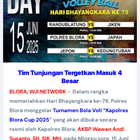
Tim Tunjungan Tergetkan Masuk 4
Besar
BLORA, WJI.NETWORK
–
Dalam rangka
memeriahkan Hari Bhayangkara ke-79, Polres
Blora menggelar
Turnamen Bola Voli “Kapolres
Blora Cup 2025
” yang akan dibuka secara
resmi oleh Kapolres Blora,
AKBP Wawan Andi
Susanto, SH, SIK, MH,
pada Minggu sore, 15 Juni