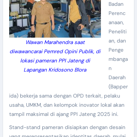
Badan
Perenc
anaan,
Peneliti
an, dan
Wawan Marahendra saat
Penge
diwawancarai Pemred Opini Publik, di
mbanga
lokasi pameran PPI Jateng di
n
Lapangan Kridosono Blora
Daerah
(Bapper
ida) bekerja sama dengan OPD terkait, pelaku
usaha, UMKM, dan kelompok inovator lokal akan
tampil maksimal di ajang PPI Jateng 2025 ini.
Stand-stand pameran disiapkan dengan desain
yang merepresentasikan identitas daerah, mulai