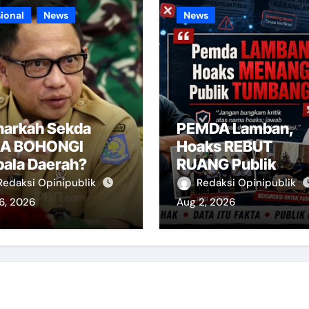
ional
News
News
narkah Sekda
PEMDA Lamban,
SA BOHONGI
Hoaks REBUT
pala Daerah?
RUANG Publik
Redaksi Opinipublik
Redaksi Opinipublik
6, 2026
Aug 2, 2026