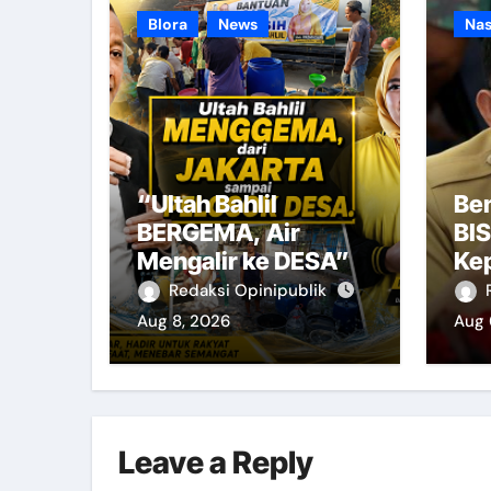
Blora
News
Nas
“Ultah Bahlil
Be
BERGEMA, Air
BI
Mengalir ke DESA”
Ke
Redaksi Opinipublik
Aug 8, 2026
Aug 
Leave a Reply