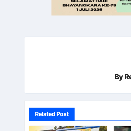
By
R
Related Post