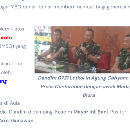
agar MBG benar-benar memberi manfaat bagi generasi
lemik atas
broto
,
 (MBG) yang
kan tidak
 oleh
Dandim 0721 Letkol In Agung Cahyono 
gung
Press Conference dengan awak Media
Blora
s di Aula
dia. Dandim didampingi Kasdim
Mayor Inf. Bani
, Pasiter
 Arm. Gunawan.