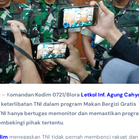
O
– K
omandan Kodim 0721/Blora
Letkol Inf. Agung Cahy
keterlibatan TNI dalam program Makan Bergizi Gratis
TNI hanya bertugas memonitor dan memastikan progr
embekingi pihak tertentu
.
dim
menegaskan TNI tidak pernah membenci rakyat dan