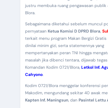
justru membuka ruang pengawasan publik 
Blora.
Sebagaimana diketahui sebelum muncul po
pernyataan
Ketua Komisi D DPRD Blora
,
Su
terkait menu program Makan Bergizi Gratis
dinilai minim gizi, serta statemennya yang
mempertanyakan peran TNI hingga mengata
masalah jika dibenci tentara, dijawab tegas
Komandan Kodim 0721/Blora,
Letkol Inf. A
Cahyono
.
Kodim 0721/Blora menggelar konferensi per
Makodim, mengundang sekitar 40 awak me
Kapten Inf. Maningsun
, dan
Pasintel Lettu