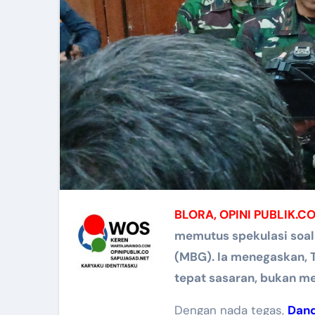
BLORA, OPINI PUBLIK.C
memutus spekulasi soal 
(MBG). Ia menegaskan, 
tepat sasaran, bukan m
Dengan nada tegas,
Dan