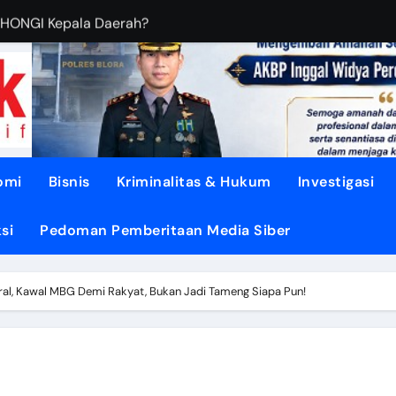
OHONGI Kepala Daerah?
BUDIANTORO Membangun KOPERASI MODERN
EBUT RUANG Publik
sa di TUNJUNGAN ke Provinsi
asi dari Oligarki
omi
Bisnis
Kriminalitas & Hukum
Investigasi
 Didesak TEGASKAN BATAS
si
Pedoman Pemberitaan Media Siber
litik ‘PERI AIR’
dengan DISIPLIN dan NURANI
ral, Kawal MBG Demi Rakyat, Bukan Jadi Tameng Siapa Pun!
Air Mengalir ke DESA”