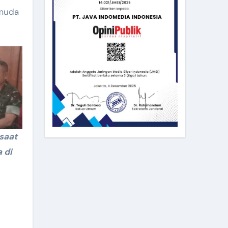
 muda
saat
 di