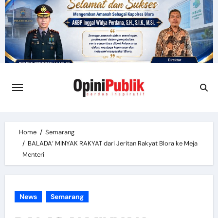
Skip
to
content
Home
Semarang
BALADA’ MINYAK RAKYAT dari Jeritan Rakyat Blora ke Meja
Menteri
News
Semarang