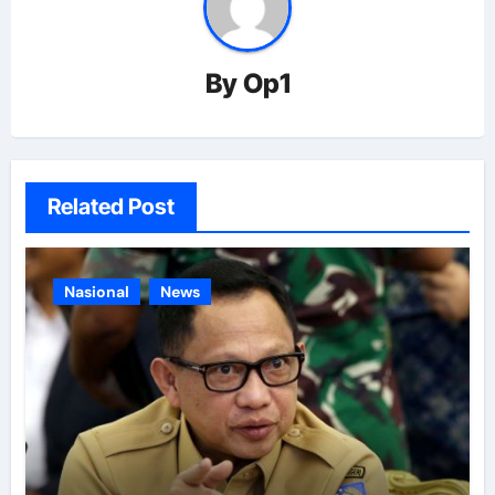
By
Op1
Related Post
Nasional
News