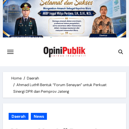
Skip
to
content
Home
Daerah
Ahmad Luthfi Bentuk “Forum Senayan” untuk Perkuat
Sinergi DPR dan Pemprov Jateng
Daerah
News