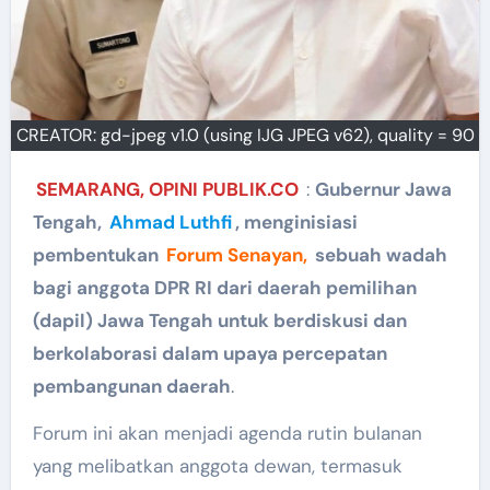
CREATOR: gd-jpeg v1.0 (using IJG JPEG v62), quality = 90
SEMARANG, OPINI PUBLIK.CO
:
Gubernur Jawa
Tengah,
Ahmad Luthfi
, menginisiasi
pembentukan
Forum Senayan,
sebuah wadah
bagi anggota DPR RI dari daerah pemilihan
(dapil) Jawa Tengah untuk berdiskusi dan
berkolaborasi dalam upaya percepatan
pembangunan daerah
.
Forum ini akan menjadi agenda rutin bulanan
yang melibatkan anggota dewan, termasuk