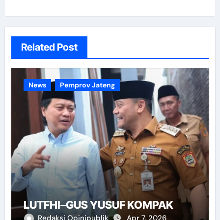
Related Post
News
Pemprov Jateng
LUTFHI–GUS YUSUF KOMPAK
Redaksi Opinipublik
Apr 7, 2026