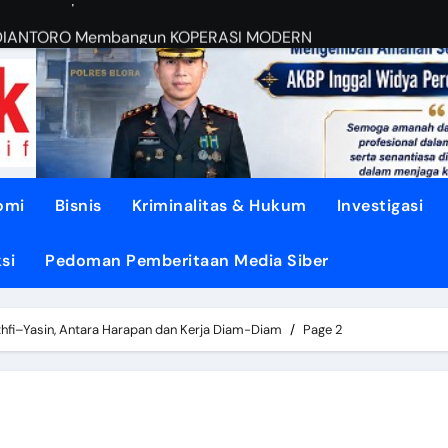
BUDIANTORO Membangun KOPERASI MODERN
EBUT RUANG Publik
sa di TUNJUNGAN ke Provinsi
asi dari Oligarki
 Didesak TEGASKAN BATAS
omi
Bisnis
Kriminalitas & Hukum
Investigasi
litik ‘PERI AIR’
si
Pedoman Pemberitaan Media Siber
dengan DISIPLIN dan NURANI
ENGUATKAN Demokrasi Daerah
thfi–Yasin, Antara Harapan dan Kerja Diam-Diam
Page 2
pon, Gotong Royong Menjadi Energi Perubahan