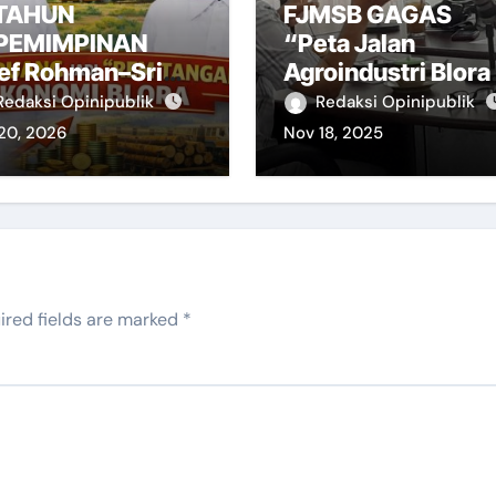
TAHUN
FJMSB GAGAS
PEMIMPINAN
“Peta Jalan
ief Rohman–Sri
Agroindustri Blora
yorini : RDTR
2026–2030”
Redaksi Opinipublik
Redaksi Opinipublik
NDEK, Investasi
20, 2026
Nov 18, 2025
rtahan
ired fields are marked
*