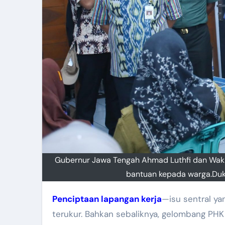
Gubernur Jawa Tengah Ahmad Luthfi dan Waki
bantuan kepada warga.Duku
Penciptaan lapangan kerja
—isu sentral y
terukur. Bahkan sebaliknya, gelombang PH