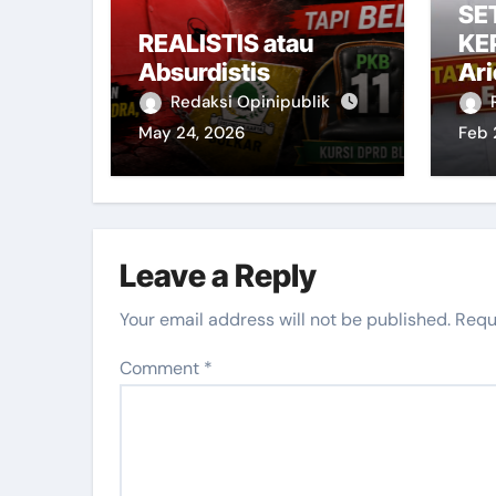
SE
REALISTIS atau
KE
Absurdistis
Ar
Set
Redaksi Opinipublik
MA
May 24, 2026
Feb 
Te
Leave a Reply
Your email address will not be published.
Requ
Comment
*