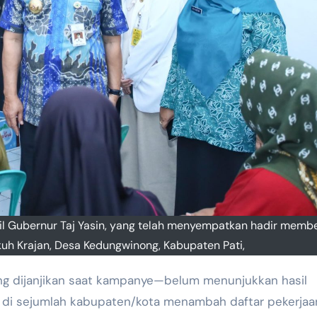
l Gubernur Taj Yasin, yang telah menyempatkan hadir membe
h Krajan, Desa Kedungwinong, Kabupaten Pati,
ang dijanjikan saat kampanye—belum menunjukkan hasil
K di sejumlah kabupaten/kota menambah daftar pekerjaa