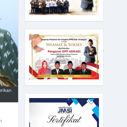
rikan
n