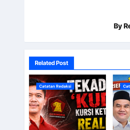
By
R
Related Post
Catatan Redaksi
Cat