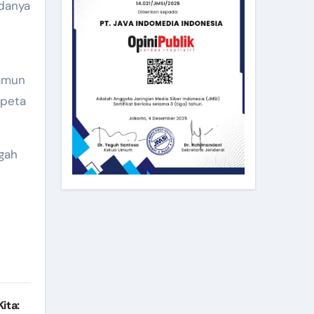
adanya
Namun
 peta
ngah
ita: