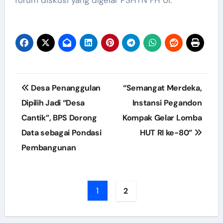
Post
Desa Penanggulan
“Semangat Merdeka,
navigation
Dipilih Jadi “Desa
Instansi Pegandon
Cantik”, BPS Dorong
Kompak Gelar Lomba
Data sebagai Pondasi
HUT RI ke-80”
Pembangunan
1
2