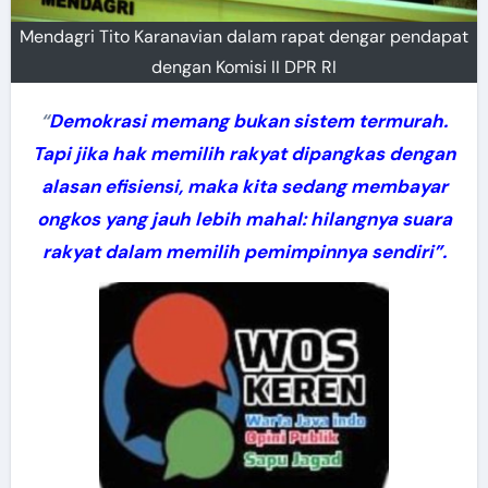
Mendagri Tito Karanavian dalam rapat dengar pendapat
dengan Komisi II DPR RI
“
Demokrasi memang bukan sistem termurah.
Tapi jika hak memilih rakyat dipangkas dengan
alasan efisiensi, maka kita sedang membayar
ongkos yang jauh lebih mahal: hilangnya suara
rakyat dalam memilih pemimpinnya sendiri”.