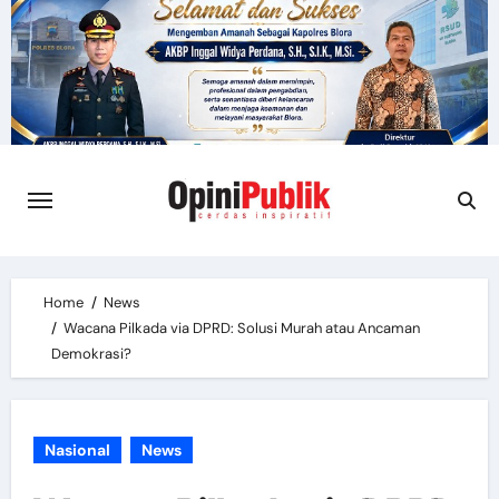
Skip
to
content
Home
News
Wacana Pilkada via DPRD: Solusi Murah atau Ancaman
Demokrasi?
Nasional
News