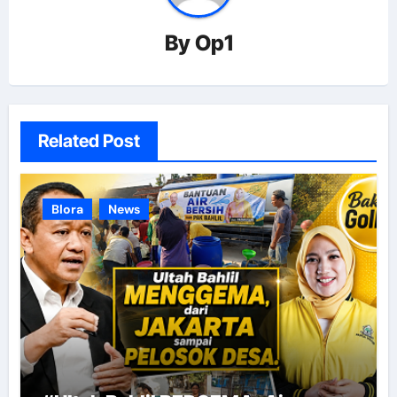
By
Op1
Related Post
Blora
News