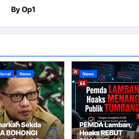
By
Op1
ional
News
News
narkah Sekda
PEMDA Lamban,
SA BOHONGI
Hoaks REBUT