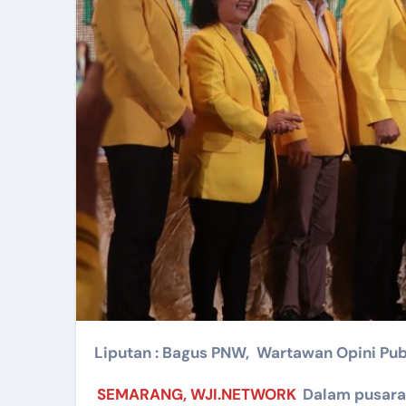
Liputan : Bagus PNW, Wartawan Opini Pu
SEMARANG, WJI.NETWORK
Dalam pusara