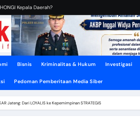
OHONGI Kepala Daerah?
BUDIANTORO Membangun KOPERASI MODERN
EBUT RUANG Publik
sa di TUNJUNGAN ke Provinsi
asi dari Oligarki
omi
Bisnis
Kriminalitas & Hukum
Investigasi
 Didesak TEGASKAN BATAS
si
Pedoman Pemberitaan Media Siber
litik ‘PERI AIR’
dengan DISIPLIN dan NURANI
 Jateng: Dari LOYALIS ke Kepemimpinan STRATEGIS
Air Mengalir ke DESA”