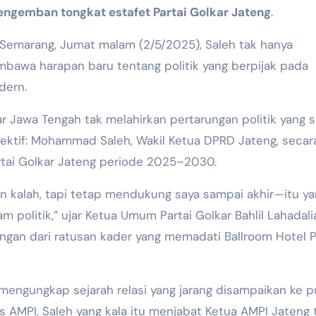
engemban tongkat estafet Partai Golkar Jateng
.
i Semarang, Jumat malam (2/5/2025), Saleh tak hanya
embawa harapan baru tentang politik yang berpijak pada
dern.
 Jawa Tengah tak melahirkan pertarungan politik yang s
ktif: Mohammad Saleh, Wakil Ketua DPRD Jateng, secar
rtai Golkar Jateng periode 2025–2030.
in kalah, tapi tetap mendukung saya sampai akhir—itu y
am politik,” ujar Ketua Umum Partai Golkar Bahlil Lahadali
ngan dari ratusan kader yang memadati Ballroom Hotel 
 mengungkap sejarah relasi yang jarang disampaikan ke pu
es AMPI, Saleh yang kala itu menjabat Ketua AMPI Jateng 