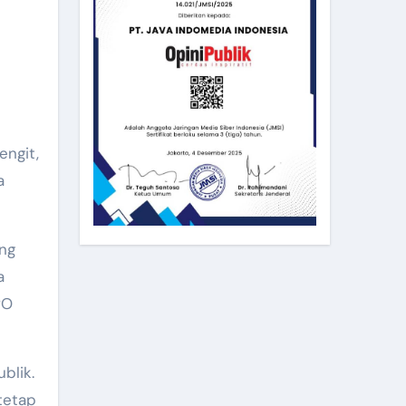
engit,
a
ang
a
PO
blik.
tetap