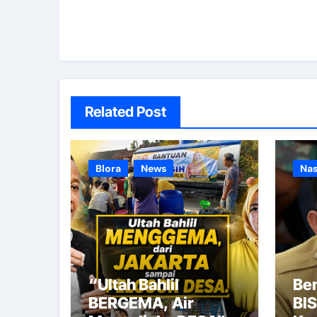
Related Post
Blora
News
Nas
“Ultah Bahlil
Be
BERGEMA, Air
BI