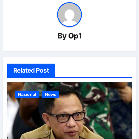
By
Op1
Related Post
Nasional
News