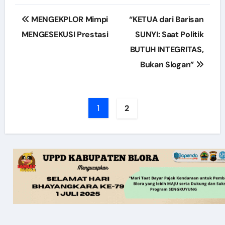
Post
MENGEKPLOR Mimpi
“KETUA dari Barisan
navigation
MENGESEKUSI Prestasi
SUNYI: Saat Politik
BUTUH INTEGRITAS,
Bukan Slogan”
1
2