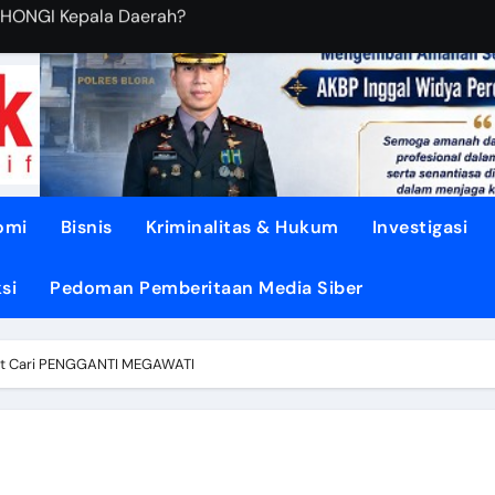
BUDIANTORO Membangun KOPERASI MODERN
EBUT RUANG Publik
sa di TUNJUNGAN ke Provinsi
asi dari Oligarki
 Didesak TEGASKAN BATAS
omi
Bisnis
Kriminalitas & Hukum
Investigasi
litik ‘PERI AIR’
si
Pedoman Pemberitaan Media Siber
dengan DISIPLIN dan NURANI
ENGUATKAN Demokrasi Daerah
it Cari PENGGANTI MEGAWATI
pon, Gotong Royong Menjadi Energi Perubahan