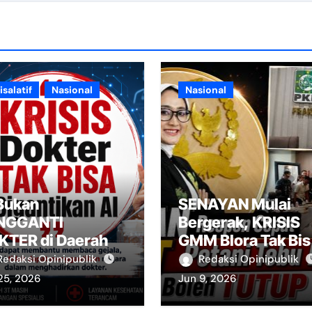
isalatif
Nasional
Nasional
 Bukan
SENAYAN Mulai
NGGANTI
Bergerak, KRISIS
KTER di Daerah
GMM Blora Tak Bis
DITUTUP LAGI
Redaksi Opinipublik
Redaksi Opinipublik
25, 2026
Jun 9, 2026