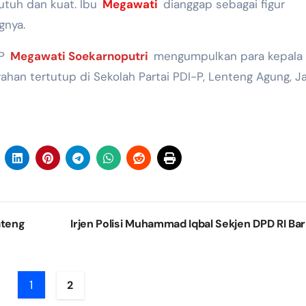
 utuh dan kuat. Ibu
Megawati
dianggap sebagai figur
gnya.
-P
Megawati Soekarnoputri
mengumpulkan para kepala
han tertutup di Sekolah Partai PDI-P, Lenteng Agung, J
ateng
Irjen Polisi Muhammad Iqbal Sekjen DPD RI Ba
1
2