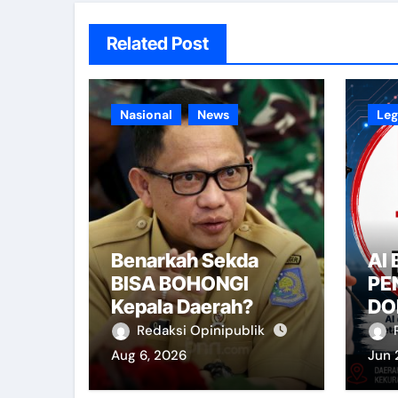
Related Post
Nasional
News
Leg
Benarkah Sekda
AI
BISA BOHONGI
PE
Kepala Daerah?
DO
Redaksi Opinipublik
Aug 6, 2026
Jun 