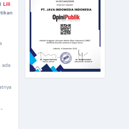
)
Lili
tikan
a
k ada
atnya
k-