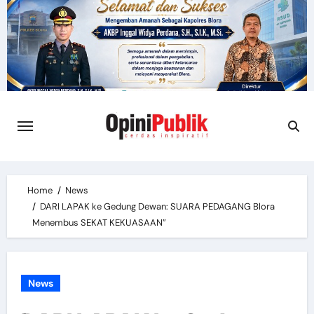
Skip
to
content
Home
News
DARI LAPAK ke Gedung Dewan: SUARA PEDAGANG Blora
Menembus SEKAT KEKUASAAN”
News