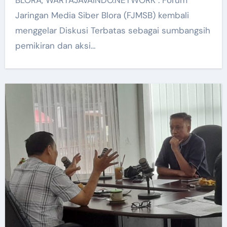
BLORA, WARTAJAVAINDO.NETWORK : Forum
Jaringan Media Siber Blora (FJMSB) kembali
menggelar Diskusi Terbatas sebagai sumbangsih
pemikiran dan aksi…