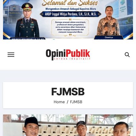
Skip
to
content
FJMSB
Home
FJMSB