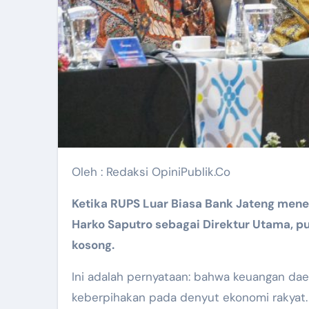
Oleh : Redaksi OpiniPublik.Co
Ketika RUPS Luar Biasa Bank Jateng mene
Harko Saputro sebagai Direktur Utama, p
kosong.
Ini adalah pernyataan: bahwa keuangan daer
keberpihakan pada denyut ekonomi rakyat.