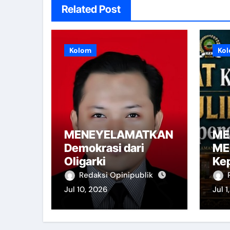
Related Post
Kolom
Ko
MENEYELAMATKAN
ME
Demokrasi dari
ME
Oligarki
Ke
Redaksi Opinipublik
Jul 10, 2026
Jul 1