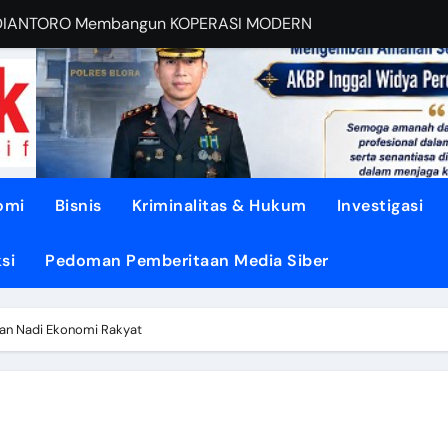
EBUT RUANG Publik
sa di TUNJUNGAN ke Provinsi
asi dari Oligarki
 Didesak TEGASKAN BATAS
litik ‘PERI AIR’
omi
Bisnis
Kriminalitas & Hukum
Investigasi
dengan DISIPLIN dan NURANI
si
Pedoman Pemberitaan Media Siber
ENGUATKAN Demokrasi Daerah
pon, Gotong Royong Menjadi Energi Perubahan
an Nadi Ekonomi Rakyat