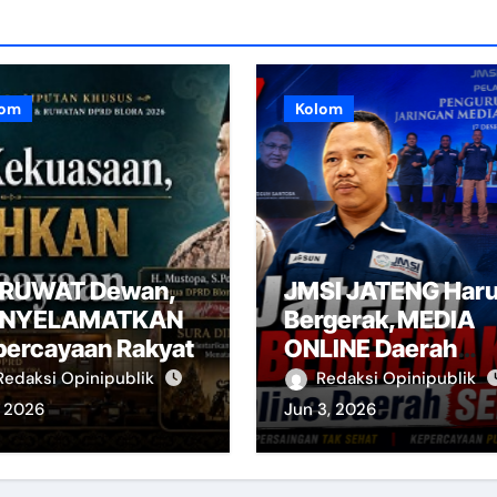
lom
Kolom
RUWAT Dewan,
JMSI JATENG Har
NYELAMATKAN
Bergerak,MEDIA
percayaan Rakyat
ONLINE Daerah
Sedang ‘MRIANG’
Redaksi Opinipublik
Redaksi Opinipublik
, 2026
Jun 3, 2026