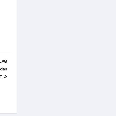
KLAQ
 dan
AT