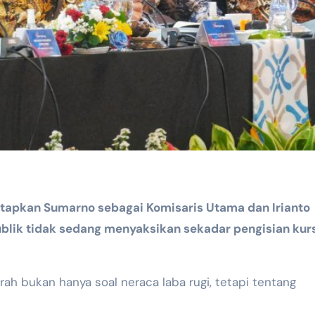
tapkan Sumarno sebagai Komisaris Utama dan Irianto
ublik tidak sedang menyaksikan sekadar pengisian kur
ah bukan hanya soal neraca laba rugi, tetapi tentang