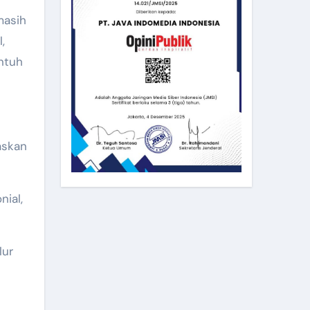
masih
,
ntuh
askan
ial,
lur