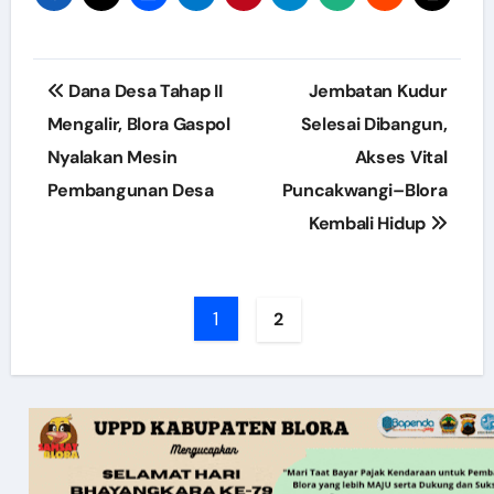
Post
Dana Desa Tahap II
Jembatan Kudur
navigation
Mengalir, Blora Gaspol
Selesai Dibangun,
Nyalakan Mesin
Akses Vital
Pembangunan Desa
Puncakwangi–Blora
Kembali Hidup
1
2