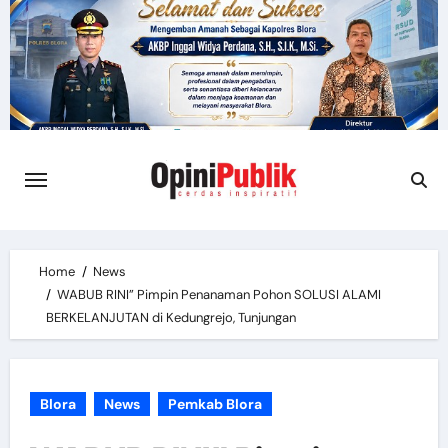
Skip
to
content
Home
News
WABUB RINI” Pimpin Penanaman Pohon SOLUSI ALAMI
BERKELANJUTAN di Kedungrejo, Tunjungan
Blora
News
Pemkab Blora