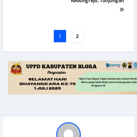
Kedungrejo, Tunjungan
1
2