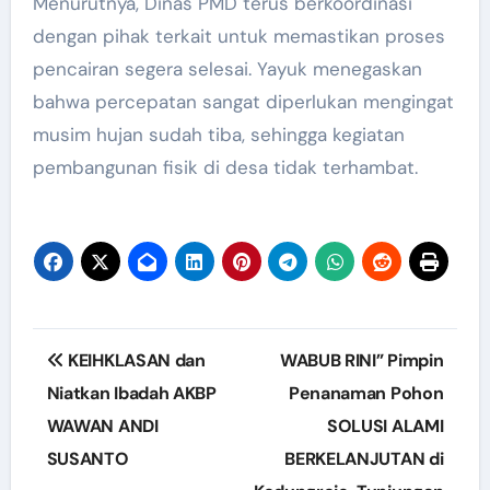
Menurutnya, Dinas PMD terus berkoordinasi
dengan pihak terkait untuk memastikan proses
pencairan segera selesai. Yayuk menegaskan
bahwa percepatan sangat diperlukan mengingat
musim hujan sudah tiba, sehingga kegiatan
pembangunan fisik di desa tidak terhambat.
Post
KEIHKLASAN dan
WABUB RINI” Pimpin
navigation
Niatkan Ibadah AKBP
Penanaman Pohon
WAWAN ANDI
SOLUSI ALAMI
SUSANTO
BERKELANJUTAN di