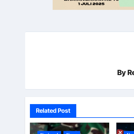
By
R
Related Post