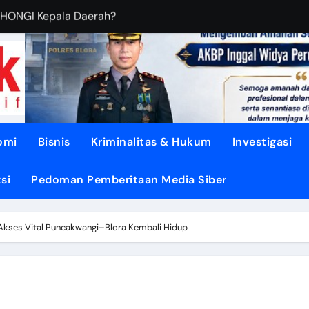
BUDIANTORO Membangun KOPERASI MODERN
EBUT RUANG Publik
sa di TUNJUNGAN ke Provinsi
asi dari Oligarki
 Didesak TEGASKAN BATAS
omi
Bisnis
Kriminalitas & Hukum
Investigasi
litik ‘PERI AIR’
si
Pedoman Pemberitaan Media Siber
dengan DISIPLIN dan NURANI
ENGUATKAN Demokrasi Daerah
Akses Vital Puncakwangi–Blora Kembali Hidup
pon, Gotong Royong Menjadi Energi Perubahan