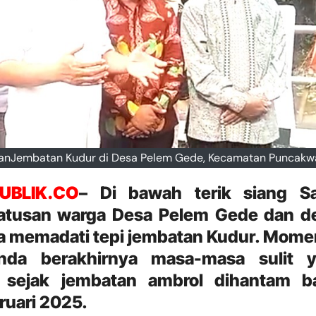
tanJembatan Kudur di Desa Pelem Gede, Kecamatan Puncakwa
PUBLIK.CO
– Di bawah terik siang S
 ratusan warga Desa Pelem Gede dan d
a memadati tepi jembatan Kudur. Momen
nda berakhirnya masa-masa sulit 
 sejak jembatan ambrol dihantam ba
ruari 2025.