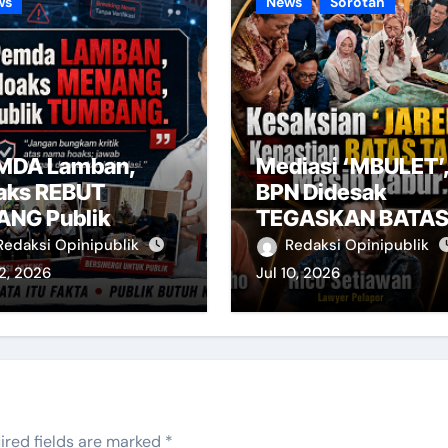
ws
News
Sorotan
MDA Lamban,
Mediasi ‘MBULET’
aks REBUT
BPN Didesak
ANG Publik
TEGASKAN BATA
Redaksi Opinipublik
Redaksi Opinipublik
2, 2026
Jul 10, 2026
ired fields are marked
*