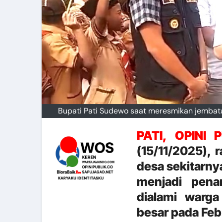
Bupati Pati Sudewo saat meresmikan jemba
PATI, OPINI 
(15/11/2025),
desa sekitarny
menjadi pena
dialami warga
besar pada Feb