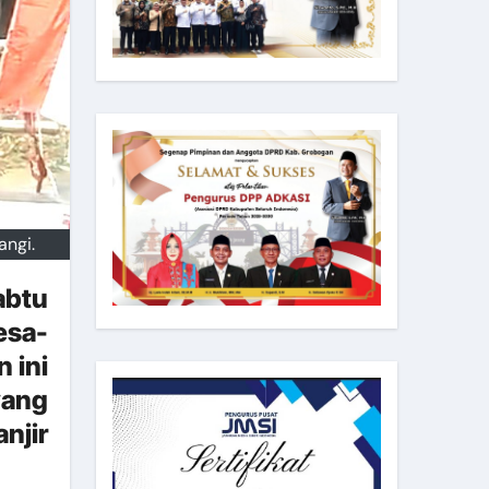
ngi.
abtu
esa-
 ini
yang
njir