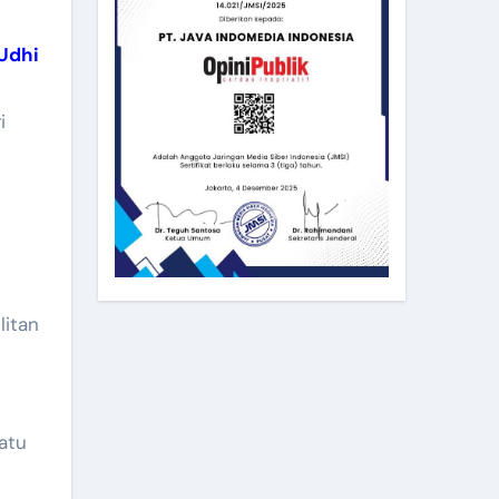
Udhi
i
litan
satu