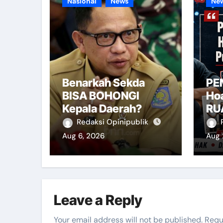
Nasional
News
Ne
Benarkah Sekda
PE
BISA BOHONGI
Ho
Kepala Daerah?
RU
Redaksi Opinipublik
Aug 6, 2026
Aug 
Leave a Reply
Your email address will not be published.
Requ