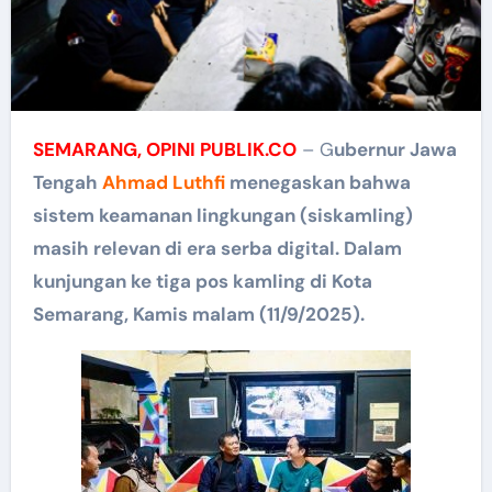
SEMARANG, OPINI PUBLIK.CO
– G
ubernur Jawa
Tengah
Ahmad Luthfi
menegaskan bahwa
sistem keamanan lingkungan (siskamling)
masih relevan di era serba digital. Dalam
kunjungan ke tiga pos kamling di Kota
Semarang, Kamis malam (11/9/2025).