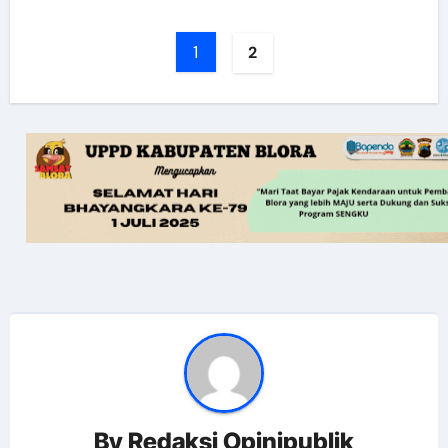
1
2
By
Redaksi Opinipublik