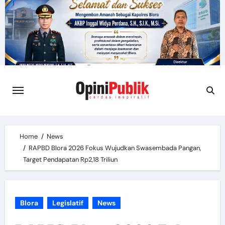
Skip
to
content
Home
News
RAPBD Blora 2026 Fokus Wujudkan Swasembada Pangan,
Target Pendapatan Rp2,18 Triliun
Blora
Legislatif
News