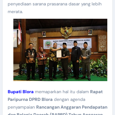
penyediaan sarana prasarana dasar yang lebih
merata.
Bupati Blora
memaparkan hal itu dalam
Rapat
Paripurna DPRD Blora
dengan agenda
penyampaian
Rancangan Anggaran Pendapatan
dan Belanja Daerah (RAPBD) Tahun Anggaran