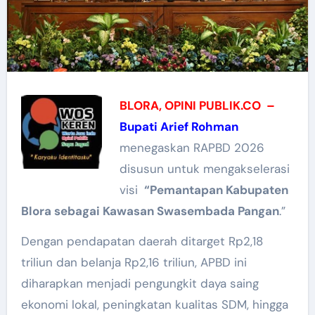
BLORA, OPINI PUBLIK.CO –
Bupati Arief Rohman
menegaskan RAPBD 2026
disusun untuk mengakselerasi
visi
“Pemantapan Kabupaten
Blora sebagai Kawasan Swasembada Pangan
.”
Dengan pendapatan daerah ditarget Rp2,18
triliun dan belanja Rp2,16 triliun, APBD ini
diharapkan menjadi pengungkit daya saing
ekonomi lokal, peningkatan kualitas SDM, hingga