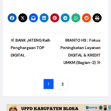
Post
BANK JATENG Raih
IRIANTO HS : Fokus
navigation
Penghargaan TOP
Peningkatan Layanan
DIGITAL
DIGITAL & KREDIT
UMKM (Bagian-2)
1
2