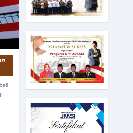
ali
g