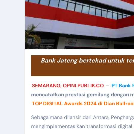
Bank Jateng bertekad untuk terus menjadi pelopor inovasi di sektor perbankan
SEMARANG, OPINI PUBLIK.CO
–
PT Bank 
mencatatkan prestasi gemilang dengan 
TOP DIGITAL Awards 2024 di Dian Ballro
Sebagaimana dilansir dari Antara, Penghar
mengimplementasikan transformasi digital 