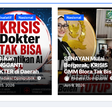
isalatif
Nasional
Nasional
 Bukan
SENAYAN Mulai
NGGANTI
Bergerak, KRISIS
KTER di Daerah
GMM Blora Tak Bis
DITUTUP LAGI
Redaksi Opinipublik
Redaksi Opinipublik
25, 2026
Jun 9, 2026