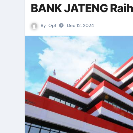
BANK JATENG Raih
By
Op1
Dec 12, 2024