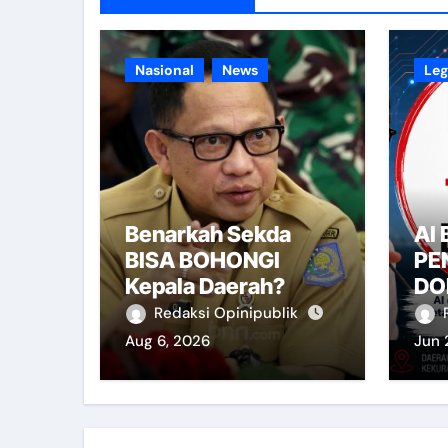
Nasional
News
Leg
Benarkah Sekda
AI
BISA BOHONGI
PE
Kepala Daerah?
DO
Redaksi Opinipublik
Aug 6, 2026
Jun 