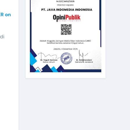
R on
di