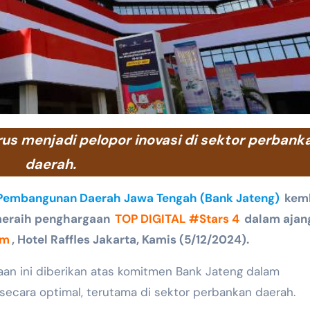
daerah.
Pembangunan Daerah Jawa Tengah (Bank Jateng)
kemb
meraih penghargaan
TOP DIGITAL #Stars 4
dalam ajan
om
, Hotel Raffles Jakarta, Kamis (5/12/2024).
gaan ini diberikan atas komitmen Bank Jateng dalam
secara optimal, terutama di sektor perbankan daerah.