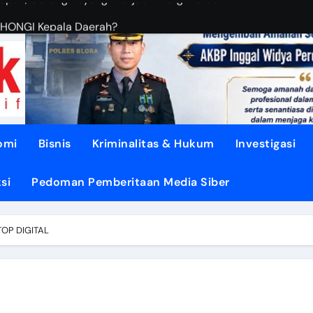
OHONGI Kepala Daerah?
BUDIANTORO Membangun KOPERASI MODERN
EBUT RUANG Publik
sa di TUNJUNGAN ke Provinsi
asi dari Oligarki
omi
Bisnis
Kriminalitas & Hukum
Investigasi
 Didesak TEGASKAN BATAS
si
Pedoman Pemberitaan Media Siber
litik ‘PERI AIR’
dengan DISIPLIN dan NURANI
TOP DIGITAL
Air Mengalir ke DESA”