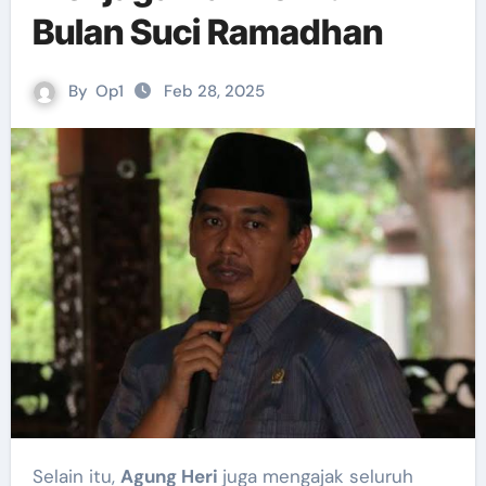
Bulan Suci Ramadhan
By
Op1
Feb 28, 2025
Selain itu,
Agung Heri
juga mengajak seluruh