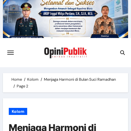
Skip
to
content
Home
Kolom
Menjaga Harmoni di Bulan Suci Ramadhan
Page 2
Kolom
Menjaga Harmoni di