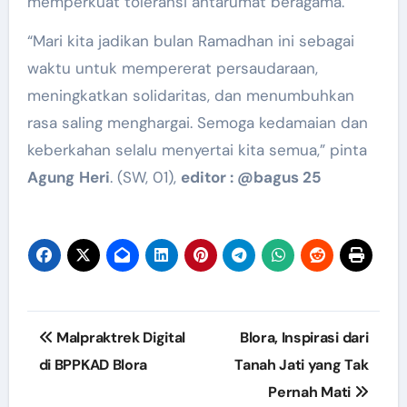
memperkuat toleransi antarumat beragama.
“Mari kita jadikan bulan Ramadhan ini sebagai
waktu untuk mempererat persaudaraan,
meningkatkan solidaritas, dan menumbuhkan
rasa saling menghargai. Semoga kedamaian dan
keberkahan selalu menyertai kita semua,” pinta
Agung
Heri
. (SW, 01),
editor : @bagus 25
Post
Malpraktrek Digital
Blora, Inspirasi dari
navigation
di BPPKAD Blora
Tanah Jati yang Tak
Pernah Mati