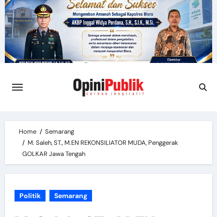
Skip
to
content
Home
Semarang
M. Saleh, ST., M.EN REKONSILIATOR MUDA, Penggerak
GOLKAR Jawa Tengah
Politik
Semarang