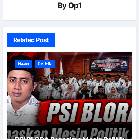
By
Op1
Related Post
News
Politik