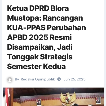
Ketua DPRD Blora
Mustopa: Rancangan
KUA-PPAS Perubahan
APBD 2025 Resmi
Disampaikan, Jadi
Tonggak Strategis
Semester Kedua
By
Redaksi Opinipublik
Jun 25, 2025