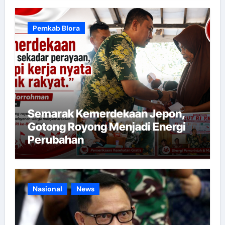
Pemkab Blora
Semarak Kemerdekaan Jepon,
Gotong Royong Menjadi Energi
Perubahan
Nasional
News