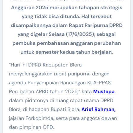
Anggaran 2025 merupakan tahapan strategis
yang tidak bisa ditunda. Hal tersebut
disampaikannya dalam Rapat Paripurna DPRD
yang digelar Selasa (17/6/2025), sebagai
pembuka pembahasan anggaran perubahan
untuk semester kedua tahun berjalan.
“Hari ini DPRD Kabupaten Blora
menyelenggarakan rapat paripurna dengan
agenda Penyampaian Rancangan KUA-PPAS
Perubahan APBD tahun 2025,” kata
Mustopa
dalam pidatonya di ruang rapat utama DPRD
Blora, di hadapan Bupati Blora,
Arief Rohman,
jajaran Forkopimda, serta para anggota dewan
dan pimpinan OPD.