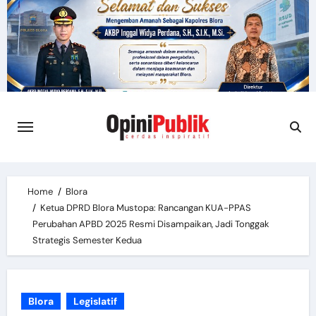
Skip
to
content
Home
Blora
Ketua DPRD Blora Mustopa: Rancangan KUA-PPAS
Perubahan APBD 2025 Resmi Disampaikan, Jadi Tonggak
Strategis Semester Kedua
Blora
Legislatif