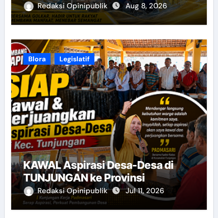
Redaksi Opinipublik
Aug 8, 2026
Blora
Legislatif
KAWAL Aspirasi Desa-Desa di
TUNJUNGAN ke Provinsi
Redaksi Opinipublik
Jul 11, 2026