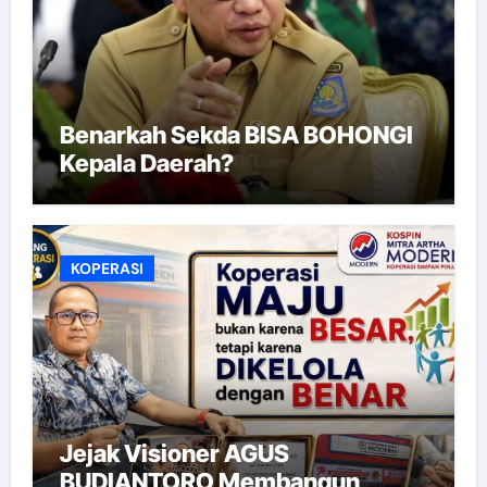
Benarkah Sekda BISA BOHONGI
Kepala Daerah?
KOPERASI
Jejak Visioner AGUS
BUDIANTORO Membangun