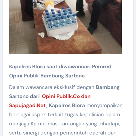
Kapolres Blora saat diwawancari Pemred
Opini Publik Bambang Sartono
Dalam wawancara eksklusif dengan
Bambang
Sartono dari
Opini Publik.Co dan
Sapujagad.Net
,
Kapolres Blora
menyampaikan
berbagai aspek terkait tugas kepolisian dalam
menjaga Kamtibmas, tantangan yang dihadapi,
serta sinergi dengan pemerintah daerah dan