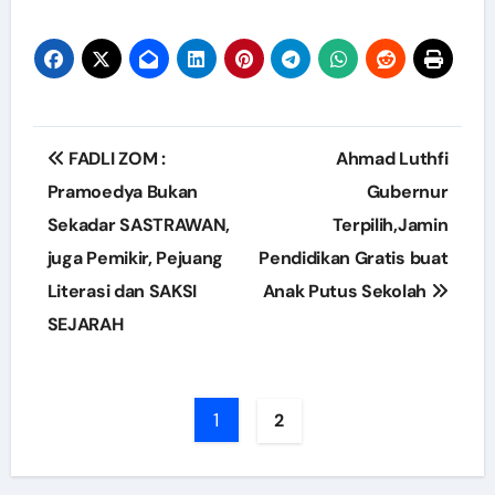
Post
FADLI ZOM :
Ahmad Luthfi
navigation
Pramoedya Bukan
Gubernur
Sekadar SASTRAWAN,
Terpilih,Jamin
juga Pemikir, Pejuang
Pendidikan Gratis buat
Literasi dan SAKSI
Anak Putus Sekolah
SEJARAH
1
2