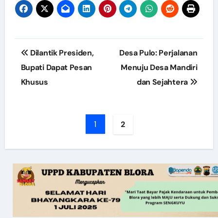
Post
Dilantik Presiden,
Desa Pulo: Perjalanan
navigation
Bupati Dapat Pesan
Menuju Desa Mandiri
Khusus
dan Sejahtera
1
2