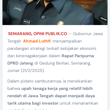
SEMARANG, OPINI PUBLIK.CO
– Gubernur Jawa
Tengah
Ahmad Luthfi
menyampaikan
pandangan strategi terkait kebijakan ekonomi
dan ketenagakerjaan dalam
Rapat Paripurna
DPRD Jateng
di Gedung Berlian, Semarang,
Jumat (21/2/2025).
Dalam pidato sambutannya, ia menekankan
bahwa
upah tenaga kerja yang relatif lebih
rendah di Jawa Tengah dapat menjadi daya
tarik utama bagi investor
untuk menanamkan