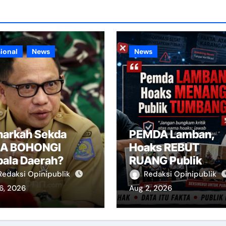
ional
News
News
narkah Sekda
PEMDA Lamban,
SA BOHONGI
Hoaks REBUT
pala Daerah?
RUANG Publik
Redaksi Opinipublik
Redaksi Opinipublik
6, 2026
Aug 2, 2026