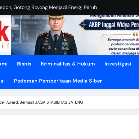
OHONGI Kepala Daerah?
BUDIANTORO Membangun KOPERASI MODERN
EBUT RUANG Publik
sa di TUNJUNGAN ke Provinsi
asi dari Oligarki
omi
Bisnis
Kriminalitas & Hukum
Investigasi
 Didesak TEGASKAN BATAS
si
Pedoman Pemberitaan Media Siber
litik ‘PERI AIR’
dengan DISIPLIN dan NURANI
er Award, Berhasil JAGA STABILITAS JATENG
Air Mengalir ke DESA”