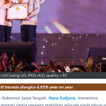
1.0 (using IJG JPEG v62), quality = 82
III berada diangka 4,93% year on year.
t Gubernur Jawa Tengah,
Nana Sudjana,
menerima
kategori satria penjaga stabilitas wilayah pada tahun p