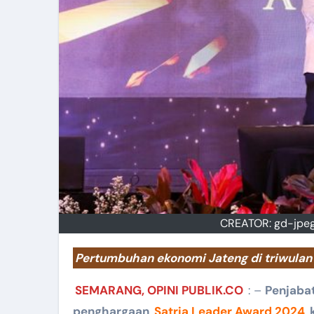
CREATOR: gd-jpeg v
Pertumbuhan ekonomi Jateng di triwulan 
SEMARANG, OPINI PUBLIK.CO
: –
Penjaba
penghargaan
Satria Leader Award 2024