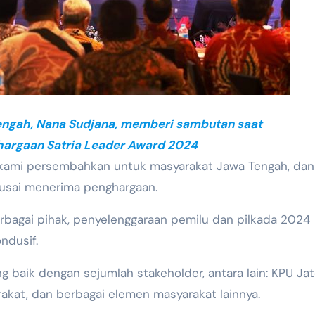
engah, Nana Sudjana, memberi sambutan saat
argaan Satria Leader Award 2024
ni kami persembahkan untuk masyarakat Jawa Tengah, dan
eusai menerima penghargaan.
rbagai pihak, penyelenggaraan pemilu dan pilkada 2024
ndusif.
ang baik dengan sejumlah stakeholder, antara lain: KPU Jat
akat, dan berbagai elemen masyarakat lainnya.