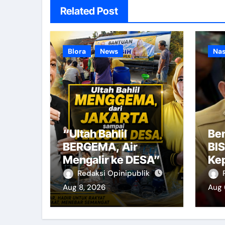
Related Post
Blora
News
Nas
“Ultah Bahlil
Be
BERGEMA, Air
BI
Mengalir ke DESA”
Ke
Redaksi Opinipublik
Aug 8, 2026
Aug 