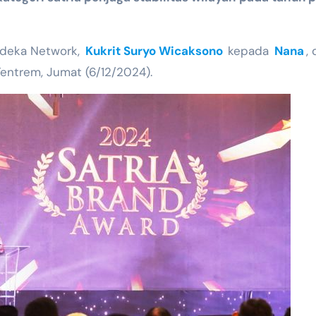
rdeka Network,
Kukrit Suryo Wicaksono
kepada
Nana
,
Tentrem, Jumat (6/12/2024).