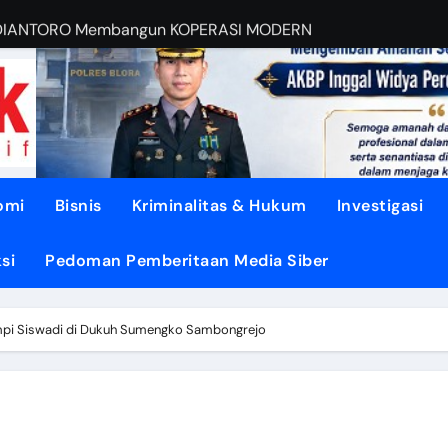
BUDIANTORO Membangun KOPERASI MODERN
EBUT RUANG Publik
sa di TUNJUNGAN ke Provinsi
asi dari Oligarki
 Didesak TEGASKAN BATAS
omi
Bisnis
Kriminalitas & Hukum
Investigasi
litik ‘PERI AIR’
si
Pedoman Pemberitaan Media Siber
dengan DISIPLIN dan NURANI
ENGUATKAN Demokrasi Daerah
impi Siswadi di Dukuh Sumengko Sambongrejo
pon, Gotong Royong Menjadi Energi Perubahan