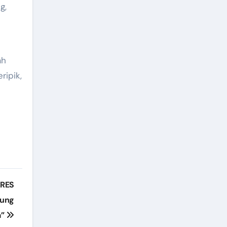
g,
ah
ripik,
LRES
gung
a”