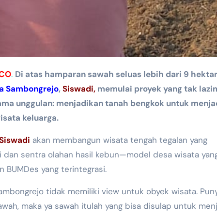
.CO
.
Di atas hamparan sawah seluas lebih dari 9 hekta
a Sambongrejo
,
Siswadi,
memulai proyek yang tak lazi
ama unggulan: menjadikan tanah bengkok untuk menja
sata keluarga.
Siswadi
akan membangun wisata tengah tegalan yang
ani dan sentra olahan hasil kebun—model desa wisata yan
n BUMDes yang terintegrasi.
ambongrejo tidak memiliki view untuk obyek wisata. Pun
awah, maka ya sawah itulah yang bisa disulap untuk menj