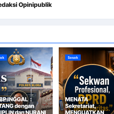
edaksi Opinipublik
sok
Sosok
BP INGGAL :
MENATA
TANG dengan
Sekretariat,
SIPLIN dan NURANI
MENGUATKAN