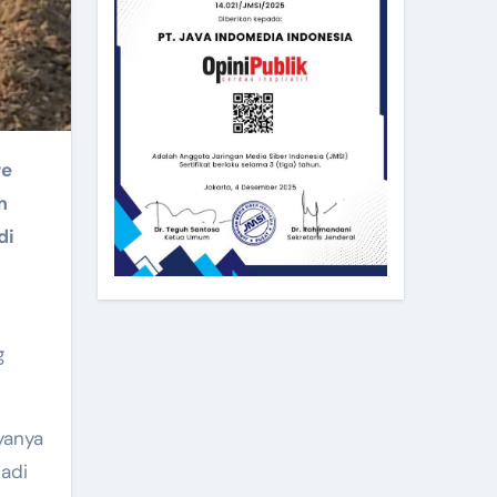
re
m
di
g
yanya
adi