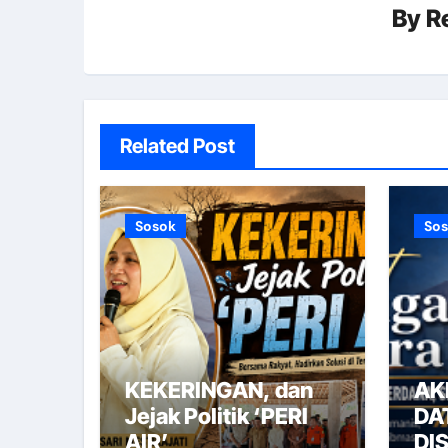
By
R
Related Post
Sosok
So
KEKERINGAN, dan
AK
Jejak Politik ‘PERI
DA
AIR’
DI