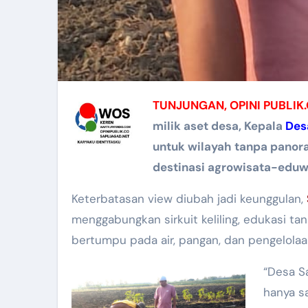
TUNJUNGAN, OPINI PUBLIK
milik aset desa, Kepala
Des
untuk wilayah tanpa panor
destinasi agrowisata-eduwi
Keterbatasan view diubah jadi keunggulan,
menggabungkan sirkuit keliling, edukasi t
bertumpu pada air, pangan, dan pengelolaa
“Desa S
hanya s