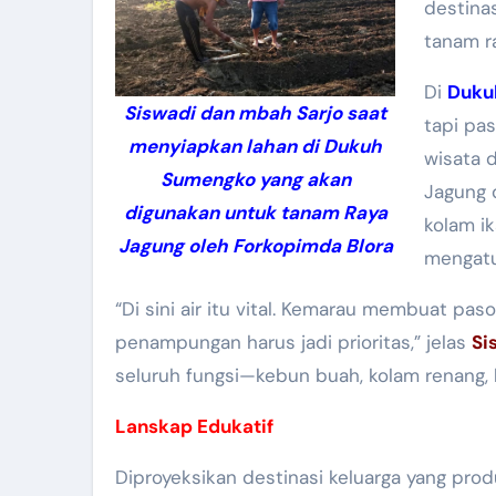
destinas
tanam r
Di
Duku
Siswadi dan mbah Sarjo saat
tapi pas
menyiapkan lahan di Dukuh
wisata 
Sumengko yang akan
Jagung 
digunakan untuk tanam Raya
kolam ik
Jagung oleh Forkopimda Blora
mengatu
“Di sini air itu vital. Kemarau membuat pa
penampungan harus jadi prioritas,” jelas
Si
seluruh fungsi—kebun buah, kolam renang,
Lanskap Edukatif
Diproyeksikan destinasi keluarga yang produkt