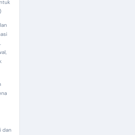
untuk
)
lan
asi
.
al,
k
n
ena
ai dan