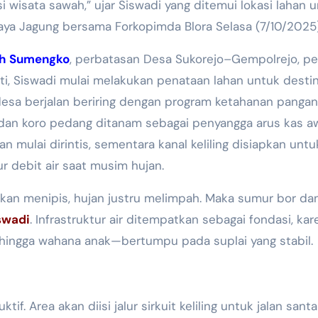
i wisata sawah,” ujar Siswadi yang ditemui lokasi lahan 
aya Jagung bersama Forkopimda Blora Selasa (7/10/2025
h Sumengko
, perbatasan Desa Sukorejo–Gempolrejo, pe
ti, Siswadi mulai melakukan penataan lahan untuk destin
desa berjalan beriring dengan program ketahanan pangan
dan koro pedang ditanam sebagai penyangga arus kas aw
an mulai dirintis, sementara kanal keliling disiapkan untu
r debit air saat musim hujan.
sokan menipis, hujan justru melimpah. Maka sumur bor da
swadi
. Infrastruktur air ditempatkan sebagai fondasi, kar
 hingga wahana anak—bertumpu pada suplai yang stabil.
if. Area akan diisi jalur sirkuit keliling untuk jalan sant