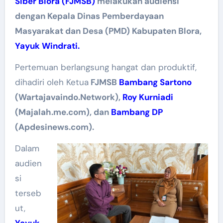
Siber Blora (FJMSB)
melakukan audiensi
dengan Kepala Dinas Pemberdayaan
Masyarakat dan Desa (PMD) Kabupaten Blora,
Yayuk Windrati.
Pertemuan berlangsung hangat dan produktif,
dihadiri oleh Ketua
FJMSB
Bambang Sartono
(Wartajavaindo.Network),
Roy Kurniadi
(Majalah.me.com), dan
Bambang DP
(Apdesinews.com).
Dalam
audien
si
terseb
ut,