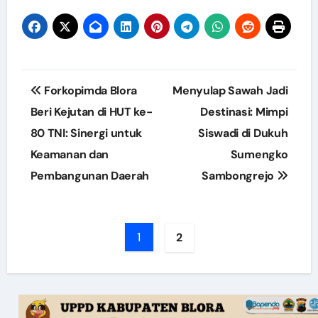
Post
Forkopimda Blora
Menyulap Sawah Jadi
navigation
Beri Kejutan di HUT ke-
Destinasi: Mimpi
80 TNI: Sinergi untuk
Siswadi di Dukuh
Keamanan dan
Sumengko
Pembangunan Daerah
Sambongrejo
1
2