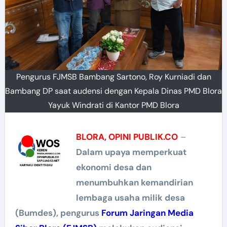
Pengurus FJMSB Bambang Sartono, Roy Kurniadi dan
Bambang DP saat audensi dengan Kepala Dinas PMD Blora
Yayuk Windrati di Kantor PMD Blora
BLORA, OPINI PUBLIK.CO
–
Dalam upaya memperkuat
ekonomi desa dan
menumbuhkan kemandirian
lembaga usaha milik desa
(Bumdes), pengurus
Forum Jaringan Media