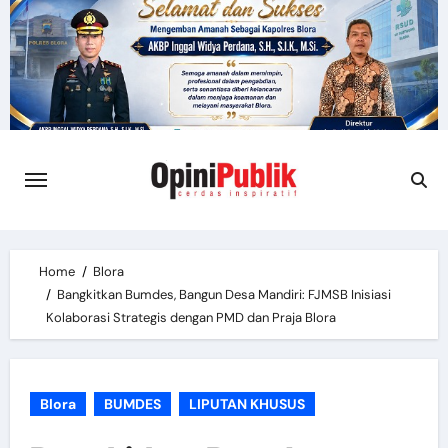
Skip
to
content
Home
Blora
Bangkitkan Bumdes, Bangun Desa Mandiri: FJMSB Inisiasi
Kolaborasi Strategis dengan PMD dan Praja Blora
Blora
BUMDES
LIPUTAN KHUSUS